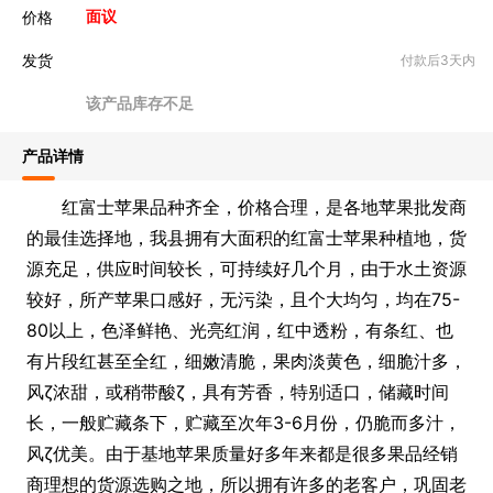
价格
面议
发货
付款后3天内
该产品库存不足
产品详情
红富士苹果品种齐全，价格合理，是各地苹果批发商
的最佳选择地，我县拥有大面积的红富士苹果种植地，货
源充足，供应时间较长，可持续好几个月，由于水土资源
较好，所产苹果口感好，无污染，且个大均匀，均在75-
80以上，色泽鲜艳、光亮红润，红中透粉，有条红、也
有片段红甚至全红，细嫩清脆，果肉淡黄色，细脆汁多，
风ζ浓甜，或稍带酸ζ，具有芳香，特别适口，储藏时间
长，一般贮藏条下，贮藏至次年3-6月份，仍脆而多汁，
风ζ优美。由于基地苹果质量好多年来都是很多果品经销
商理想的货源选购之地，所以拥有许多的老客户，巩固老