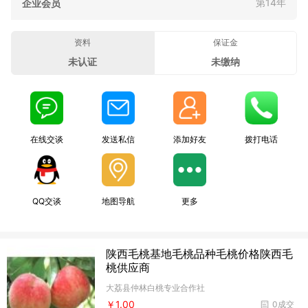
第14年
企业会员
资料
保证金
未认证
未缴纳
在线交谈
发送私信
添加好友
拨打电话
QQ交谈
地图导航
更多
陕西毛桃基地毛桃品种毛桃价格陕西毛
桃供应商
大荔县仲林白桃专业合作社
￥1.00
0成交